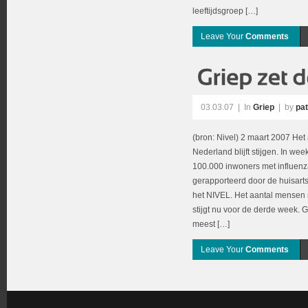
leeftijdsgroep […]
Leave Your
Comments
03.03.07
|
In
Griep
| by
pat
(bron: Nivel) 2 maart 2007 Het 
Nederland blijft stijgen. In w
100.000 inwoners met influenz
gerapporteerd door de huisart
het NIVEL. Het aantal mensen 
stijgt nu voor de derde week. G
meest […]
Leave Your
Comments