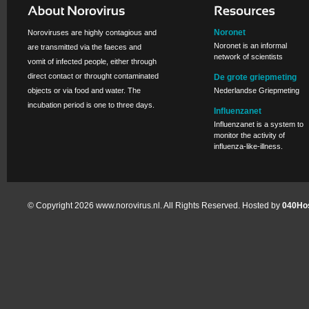
Noronet
Noroviruses are highly contagious and
Noronet is an informal
are transmitted via the faeces and
network of scientists
vomit of infected people, either through
direct contact or throught contaminated
De grote griepmeting
objects or via food and water. The
Nederlandse Griepmeting
incubation period is one to three days.
Influenzanet
Influenzanet is a system to
monitor the activity of
influenza-like-illness.
© Copyright 2026 www.norovirus.nl. All Rights Reserved. Hosted by
040Hos