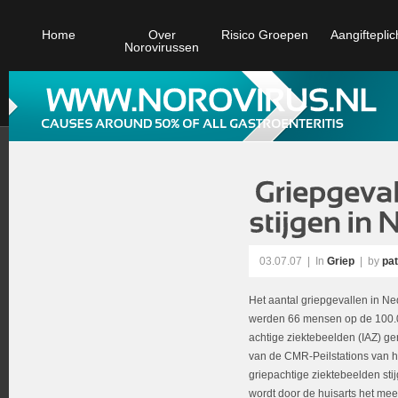
Home
Over
Risico Groepen
Aangifteplic
Norovirussen
03.07.07
|
In
Griep
| by
pat
Het aantal griepgevallen in Nede
werden 66 mensen op de 100.0
achtige ziektebeelden (IAZ) ge
van de CMR-Peilstations van 
griepachtige ziektebeelden sti
wordt door de huisarts het mee