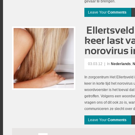
gevaar te brengen.
Leave Your
Comments
03.03.12
|
In
Nederlands
,
N
In zorgcentrum Het Ellertsveld
keer in korte tijd het noroviru
woordvoerster is het toeval da
getroffen. Volgens een woordvoe
vragen ons of dit ook zo is, wan
communiceren ze slecht over di
Leave Your
Comments