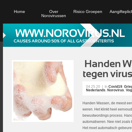
Home
Over
Risico Groepen
Aangifteplic
Norovirussen
04.25.20
|
In
Covid19
,
Grie
Nederlands
,
Norovirus
,
Vog
Handen Wassen, de meest een
weren. Het klinkt heel eenvoud
bewustwordings process. Han
automatiseren. Nee niet zoals b
Het moet automatisch gebeuren 