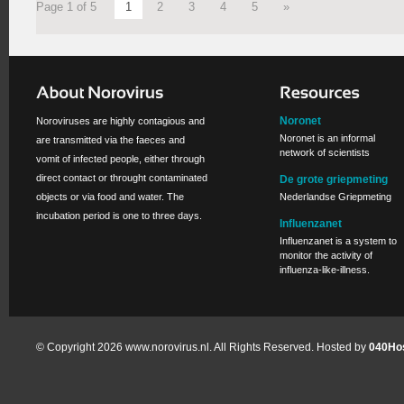
Page 1 of 5
1
2
3
4
5
»
Noronet
Noroviruses are highly contagious and
Noronet is an informal
are transmitted via the faeces and
network of scientists
vomit of infected people, either through
direct contact or throught contaminated
De grote griepmeting
objects or via food and water. The
Nederlandse Griepmeting
incubation period is one to three days.
Influenzanet
Influenzanet is a system to
monitor the activity of
influenza-like-illness.
© Copyright 2026 www.norovirus.nl. All Rights Reserved. Hosted by
040Hos