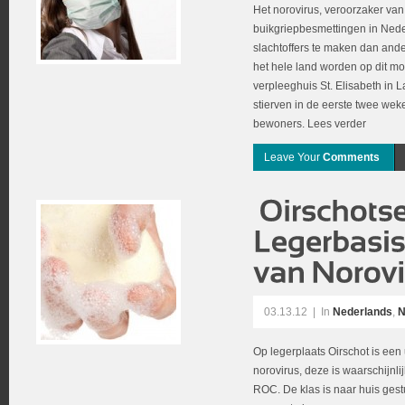
Het norovirus, veroorzaker van 
buikgriepbesmettingen in Nederl
slachtoffers te maken dan ande
het hele land worden op dit mo
verpleeghuis St. Elisabeth in 
stierven in de eerste twee weken
bewoners. Lees verder
Leave Your
Comments
03.13.12
|
In
Nederlands
,
N
Op legerplaats Oirschot is een
norovirus, deze is waarschijnl
ROC. De klas is naar huis ges