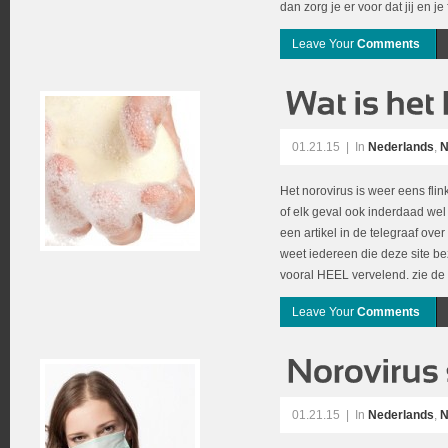
dan zorg je er voor dat jij en je
Leave Your
Comments
01.21.15
|
In
Nederlands
,
N
Het norovirus is weer eens flin
of elk geval ook inderdaad wel
een artikel in de telegraaf over
weet iedereen die deze site bez
vooral HEEL vervelend. zie de
Leave Your
Comments
01.21.15
|
In
Nederlands
,
N