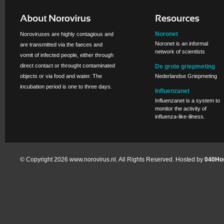
Noronet
Noroviruses are highly contagious and
Noronet is an informal
are transmitted via the faeces and
network of scientists
vomit of infected people, either through
direct contact or throught contaminated
De grote griepmeting
objects or via food and water. The
Nederlandse Griepmeting
incubation period is one to three days.
Influenzanet
Influenzanet is a system to
monitor the activity of
influenza-like-illness.
© Copyright 2026 www.norovirus.nl. All Rights Reserved. Hosted by
040Hos