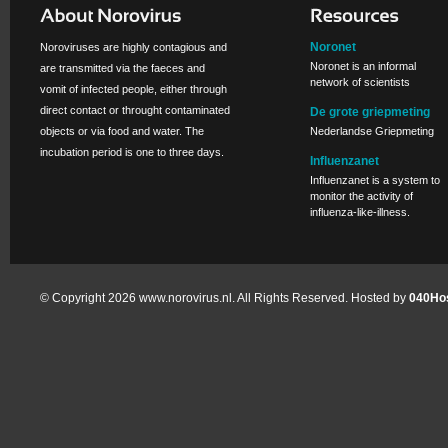
Noronet
Noroviruses are highly contagious and
Noronet is an informal
are transmitted via the faeces and
network of scientists
vomit of infected people, either through
direct contact or throught contaminated
De grote griepmeting
objects or via food and water. The
Nederlandse Griepmeting
incubation period is one to three days.
Influenzanet
Influenzanet is a system to
monitor the activity of
influenza-like-illness.
© Copyright 2026 www.norovirus.nl. All Rights Reserved. Hosted by
040Hos