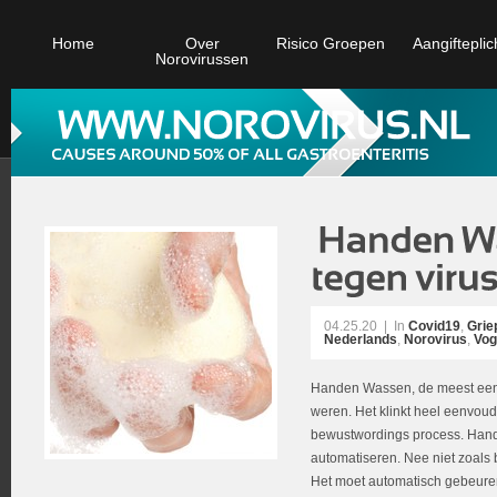
Home
Over
Risico Groepen
Aangifteplic
Norovirussen
04.25.20
|
In
Covid19
,
Grie
Nederlands
,
Norovirus
,
Vog
Handen Wassen, de meest een
weren. Het klinkt heel eenvoud
bewustwordings process. Han
automatiseren. Nee niet zoals b
Het moet automatisch gebeuren 